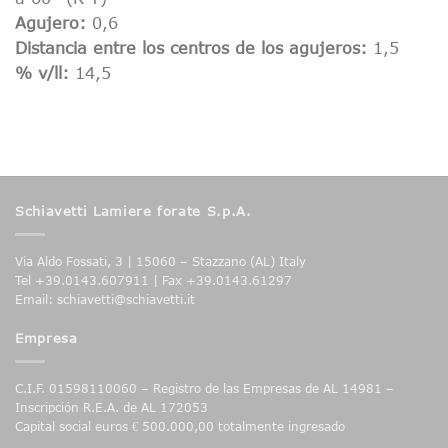
Agujero:
0,6
Distancia entre los centros de los agujeros:
1,5
% v/ll:
14,5
Schiavetti Lamiere forate S.p.A.
Via Aldo Fossati, 3 | 15060 – Stazzano (AL) Italy
Tel +39.0143.607911 | Fax +39.0143.61297
Email: schiavetti@schiavetti.it
Empresa
C.I.F. 01598110060 – Registro de las Empresas de AL 14981 –
Inscripción R.E.A. de AL 172053
Capital social euros € 500.000,00 totalmente ingresado